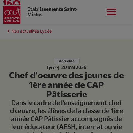
Établissements Saint-
Michel
Aller
au
Fil
Nos actualités Lycée
contenu
Nord-ouest
Nous contacter
d'Ariane
principal
Actualité
20 mai 2026
Lycée
Chef d'oeuvre des jeunes de
L'établissement
1ère année de CAP
Pâtisserie
Nos formations
Dans le cadre de l’enseignement chef
d’œuvre, les élèves de la classe de 1ère
Nos services
année CAP Pâtissier accompagnés de
leur éducateur (AESH, internat ou vie