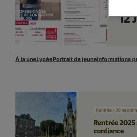
OU
12 
À la une
Lycée
Portrait de jeune
Informations p
Rentrée
09 septem
Rentrée 2025 a
confiance