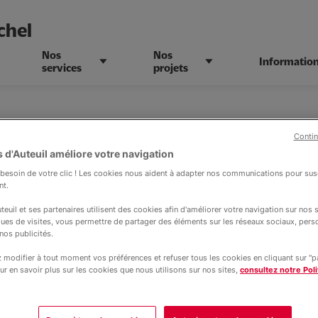
chel
Nos
Nos
Informatio
services
projets
Contin
 d'Auteuil améliore votre navigation
esoin de votre clic ! Les cookies nous aident à adapter nos communications pour susc
nt.
ablissements Saint-Mi
teuil et ses partenaires utilisent des cookies afin d'améliorer votre navigation sur nos si
ques de visites, vous permettre de partager des éléments sur les réseaux sociaux, pers
nos publicités.
modifier à tout moment vos préférences et refuser tous les cookies en cliquant sur "
ur en savoir plus sur les cookies que nous utilisons sur nos sites,
consultez notre Poli
ions pratiques |
26 novembre 2025
RNIERES PORTES