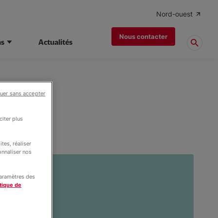
Nord-ouest
Nous contacter
ns
Actualités
uer sans accepter
iter plus
chel
tes, réaliser
onnaliser nos
paramètres des
tique de