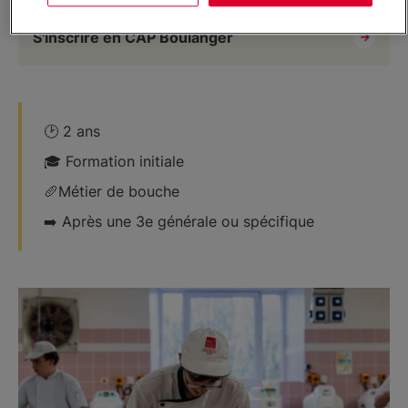
S'inscrire en CAP Boulanger
🕑 2 ans
🎓 Formation initiale
🥖​Métier de bouche
➡️​ Après une 3e générale ou spécifique