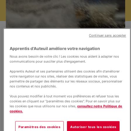
Nos projets
Informations
Continuer sans accepter
Actualités
Apprentis d'Auteuil améliore votre navigation
Nous avons besoin de votre clic ! Les cookies nous aident à adapter nos
communications pour susciter plus d'engagement.
Apprentis Auteuil et ses partenaires utilisent des cookies afin d'améliorer
©Nicolas Pontroué / Apprentis d'Auteuil
votre navigation sur nos sites, réaliser des statistiques de visites, vous
Le Lycée Professionnel Privé Saint-
permettre de partager des éléments sur les réseaux sociaux, personnaliser
nos contenus et nos publicités.
Michel d’Apprentis d’Auteuil, propose
un CAP Boulanger. Cette formation
Vous pouvez modifier à tout moment vos préférences et refuser tous les
cookies en cliquant sur "paramètres des cookies". Pour en savoir plus sur
permet aux jeunes de découvrir les
les cookies que nous utilisons sur nos sites,
consultez notre Politique de
métiers de bouche comme le métier de
cookies.
boulanger mais aussi pâtissier.
Paramètres des cookies
Autoriser tous les cookies