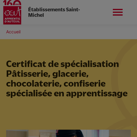
Établissements Saint-
Michel
Aller
au
Fil
Accueil
contenu
Nord-ouest
Nous contacter
d'Ariane
principal
Certificat de spécialisation
Pâtisserie, glacerie,
L'établissement
chocolaterie, confiserie
spécialisée en apprentissage
Nos formations
Nos services