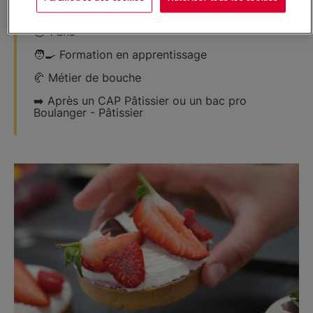
🕑 1 ans
​🧑‍🍳​ Formation en apprentissage
🥐​ Métier de bouche
➡️​ Après un CAP Pâtissier ou un bac pro
Boulanger - Pâtissier