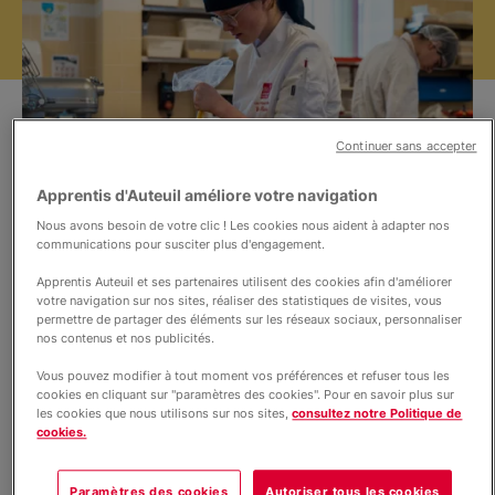
Nos projets
Informations
Continuer sans accepter
Actualités
Apprentis d'Auteuil améliore votre navigation
Nous avons besoin de votre clic ! Les cookies nous aident à adapter nos
communications pour susciter plus d'engagement.
©Nicolas Pontroué / Apprentis d'Auteuil
Apprentis Auteuil et ses partenaires utilisent des cookies afin d'améliorer
Mettez-vous au service du goût !
votre navigation sur nos sites, réaliser des statistiques de visites, vous
permettre de partager des éléments sur les réseaux sociaux, personnaliser
nos contenus et nos publicités.
Vous pouvez modifier à tout moment vos préférences et refuser tous les
S'inscrire en Certificat de spécialisation
cookies en cliquant sur "paramètres des cookies". Pour en savoir plus sur
Pâtisserie, glacerie, chocolaterie,
les cookies que nous utilisons sur nos sites,
consultez notre Politique de
confiserie spécialisée en apprentissage
cookies.
Paramètres des cookies
Autoriser tous les cookies